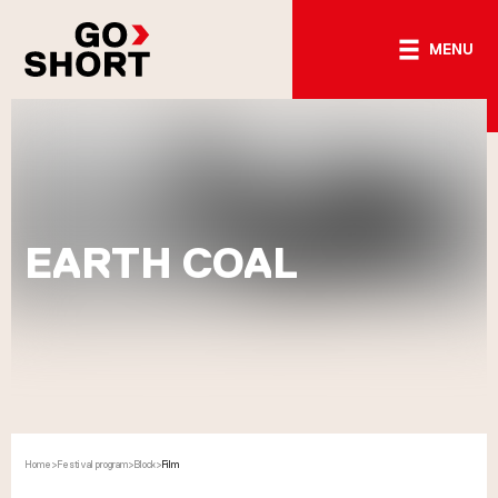
MENU
EARTH COAL
Home
>
Festival program
>
Block
>
Film