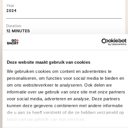
Year
2024
Duration
12 MINUTES
About this film
In the countryside of yesteryear, in the mines and factories, these men
of the past seem to share the same sorrows. Something seems to
Deze website maakt gebruik van cookies
resonate within us today, maybe it's just an illusion, or maybe it's just
the humbleness of everyday life.
We gebruiken cookies om content en advertenties te
personaliseren, om functies voor social media te bieden en
om ons websiteverkeer te analyseren. Ook delen we
informatie over uw gebruik van onze site met onze partners
voor social media, adverteren en analyse. Deze partners
kunnen deze gegevens combineren met andere informatie
die u aan ze heeft verstrekt of die ze hebben verzameld op
basis van uw gebruik van hun services.