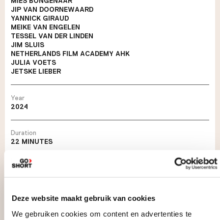
MIES BONGENAAR
JIP VAN DOORNEWAARD
YANNICK GIRAUD
MEIKE VAN ENGELEN
TESSEL VAN DER LINDEN
JIM SLUIS
NETHERLANDS FILM ACADEMY AHK
JULIA VOETS
JETSKE LIEBER
Year
2024
Duration
22 MINUTES
About this film
For twenty-something Willem, January begins with a heavy dose of
heartbreak. He is confronted with the question: who am I anymore,
Deze website maakt gebruik van cookies
without my ex? Finding himself back, Willem struggles through typical
Dutch birthdays, dark dance floors & climate action trainings. Like a
We gebruiken cookies om content en advertenties te
chameleon, he goes through life, until Willem has to face his own