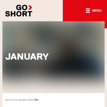
MENU
JANUARY
Home
>
Festival program
>
Block
>
Film