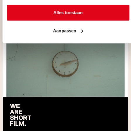
Alles toestaan
Aanpassen
WE
ARE
SHORT
FILM.