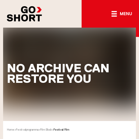
MENU
NO ARCHIVE CAN
RESTORE YOU
Home
>
Festivalprogramma
>
Film Block
>
Festival Film