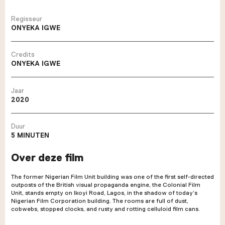
Regisseur
ONYEKA IGWE
Credits
ONYEKA IGWE
Jaar
2020
Duur
5 MINUTEN
Over deze film
The former Nigerian Film Unit building was one of the first self-directed
outposts of the British visual propaganda engine, the Colonial Film
Unit, stands empty on Ikoyi Road, Lagos, in the shadow of today’s
Nigerian Film Corporation building. The rooms are full of dust,
cobwebs, stopped clocks, and rusty and rotting celluloid film cans.