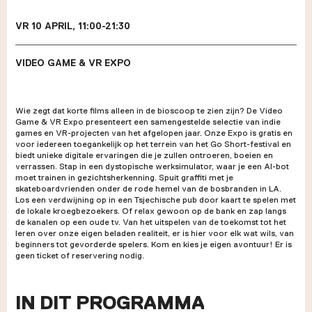
VR 10 APRIL, 11:00-21:30
VIDEO GAME & VR EXPO
Wie zegt dat korte films alleen in de bioscoop te zien zijn? De Video
Game & VR Expo presenteert een samengestelde selectie van indie
games en VR-projecten van het afgelopen jaar. Onze Expo is gratis en
voor iedereen toegankelijk op het terrein van het Go Short-festival en
biedt unieke digitale ervaringen die je zullen ontroeren, boeien en
verrassen. Stap in een dystopische werksimulator, waar je een AI-bot
moet trainen in gezichtsherkenning. Spuit graffiti met je
skateboardvrienden onder de rode hemel van de bosbranden in LA.
Los een verdwijning op in een Tsjechische pub door kaart te spelen met
de lokale kroegbezoekers. Of relax gewoon op de bank en zap langs
de kanalen op een oude tv. Van het uitspelen van de toekomst tot het
leren over onze eigen beladen realiteit, er is hier voor elk wat wils, van
beginners tot gevorderde spelers. Kom en kies je eigen avontuur! Er is
geen ticket of reservering nodig.
IN DIT PROGRAMMA