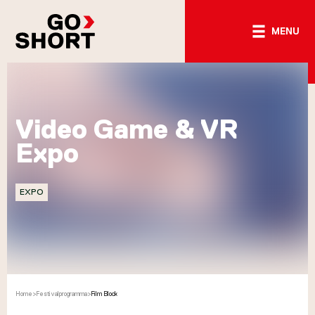
MENU
Video Game & VR
Expo
EXPO
Home
>
Festivalprogramma
>
Film Block