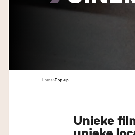
Home
>
Pop-up
Unieke fil
unieke loc