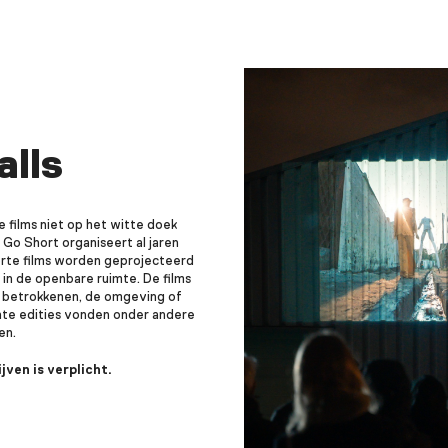
alls
e films niet op het witte doek
 Go Short organiseert al jaren
orte films worden geprojecteerd
n de openbare ruimte. De films
n betrokkenen, de omgeving of
te edities vonden onder andere
en.
jven is verplicht.