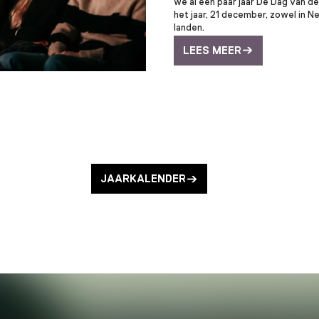
we al een paar jaar De Dag van de
het jaar, 21 december, zowel in N
landen.
LEES MEER
JAARKALENDER