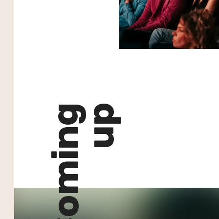
Coming
up