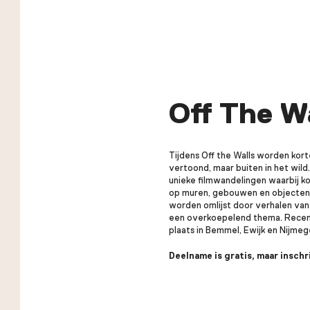
Off The W
Tijdens Off the Walls worden kort
vertoond, maar buiten in het wild.
unieke filmwandelingen waarbij k
op muren, gebouwen en objecten i
worden omlijst door verhalen va
een overkoepelend thema. Recen
plaats in Bemmel, Ewijk en Nijmeg
Deelname is gratis, maar inschri