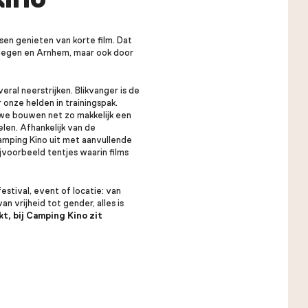
sen genieten van korte film. Dat
jmegen en Arnhem, maar ook door
ral neerstrijken. Blikvanger is de
onze helden in trainingspak.
 we bouwen net zo makkelijk een
len. Afhankelijk van de
mping Kino uit met aanvullende
voorbeeld tentjes waarin films
stival, event of locatie: van
an vrijheid tot gender, alles is
kt, bij Camping Kino zit