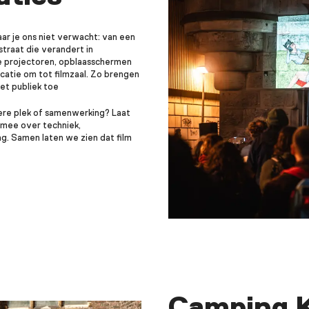
aar je ons niet verwacht: van een
traat die verandert in
 projectoren, opblaasschermen
locatie om tot filmzaal. Zo brengen
het publiek toe
ere plek of samenwerking? Laat
mee over techniek,
. Samen laten we zien dat film
Camping K