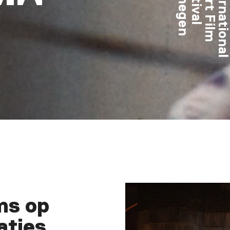
ms op
aties