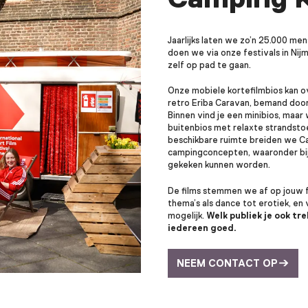
Jaarlijks laten we zo’n 25.000 men
doen we via onze festivals in Ni
zelf op pad te gaan.
Onze mobiele kortefilmbios kan ove
retro Eriba Caravan, bemand door 
Binnen vind je een minibios, maar
buitenbios met relaxte strandstoe
beschikbare ruimte breiden we Ca
campingconcepten, waaronder bij
gekeken kunnen worden.
De films stemmen we af op jouw fe
thema’s als dance tot erotiek, en v
mogelijk.
Welk publiek je ook tre
iedereen goed.
NEEM CONTACT OP