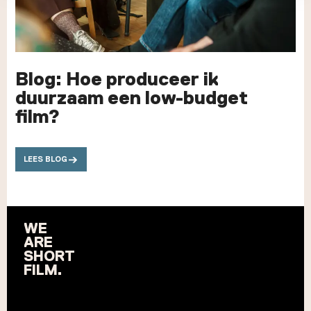
Blog: Hoe produceer ik
duurzaam een low-budget
film?
LEES BLOG
WE
ARE
SHORT
FILM.