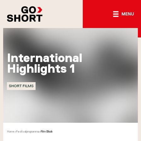
MENU
International
Highlights 1
SHORT FILMS
Home
>
Festivalprogramma
>
Film Block